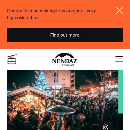
General ban on making fires outdoors, very
high risk of fire
Close
Find out more
Nendaz
Live
Navigat