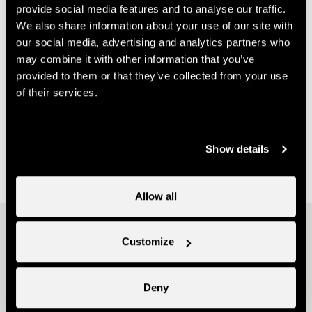
provide social media features and to analyse our traffic.
Contact
We also share information about your use of our site with
our social media, advertising and analytics partners who
Association des artisans et commerçants de
may combine it with other information that you’ve
provided to them or that they’ve collected from your use
Nendaz
of their services.
Nendaz
1997 Haute-Nendaz
nendaz.aacn@gmail.com
Show details
Allow all
Other ideas
Customize
Deny