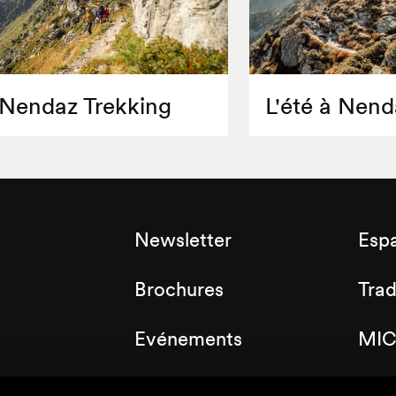
Nendaz Trekking
L'été à Nend
Newsletter
Esp
Brochures
Tra
Evénements
MIC
Labels
Clu