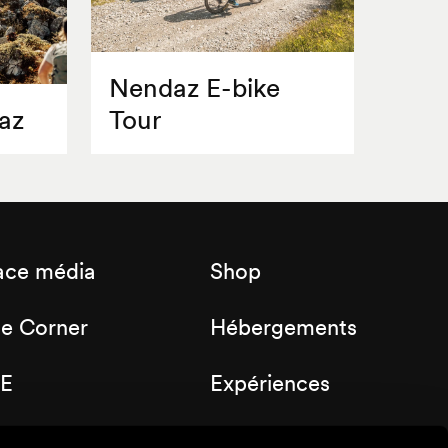
Nendaz E-bike
az
Tour
ace média
Shop
de Corner
Hébergements
E
Expériences
b Nendaz
Bons cadeaux