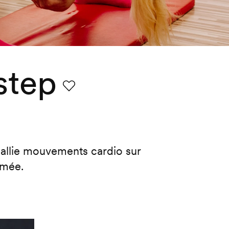
step
Favori
i allie mouvements cardio sur
hmée.