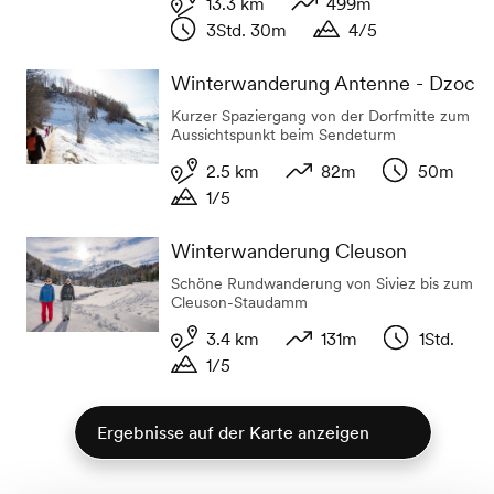
13.3 km
499m
3Std. 30m
4/5
Distanz
Höhenunterschied
Dauer
Dauer
Winterwanderung Antenne - Dzoc
Kurzer Spaziergang von der Dorfmitte zum
Aussichtspunkt beim Sendeturm
2.5 km
82m
50m
1/5
Distanz
Höhenunterschied
Dauer
Dauer
Winterwanderung Cleuson
Schöne Rundwanderung von Siviez bis zum
Cleuson-Staudamm
3.4 km
131m
1Std.
1/5
Distanz
Höhenunterschied
Dauer
Dauer
Ergebnisse auf der Karte anzeigen