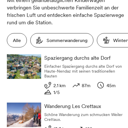
Mit einem geländetauglichen Kinderwagen
verbringen Sie unbeschwerte Familienzeit an der
frischen Luft und entdecken einfache Spazierwege
rund um die Station.
Alle
Sommerwanderung
Winte
Spaziergang durchs alte Dorf
Einfacher Spaziergang durchs alte Dorf von
Haute-Nendaz mit seinen traditionellen
Bauten
2.1 km
87m
45m
1/5
Distanz
Höhenunterschied
Dauer
Dauer
Wanderung Les Crettaux
Schöne Wanderung zum schmucken Weiler
Crettaux.