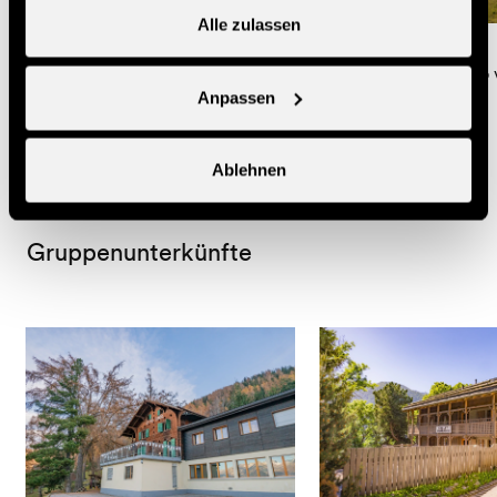
Alle zulassen
Cabane Saint-Laurent
Cabane Balavaux
Berghütte oberhalb des Cleuson-
Berghütte bei der Alp
Anpassen
Staudamms
Balavaux
Ablehnen
Gruppenunterkünfte