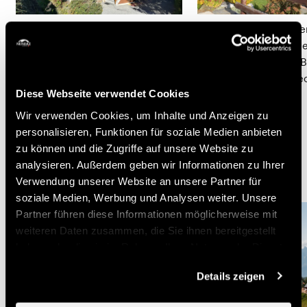
Chant du Torrent
Chalet La Rose des Ve
Familienfreundliche
Wunderschönes Chalet
Ferienwohnungen, die je nach
Nähe der Station mit 
Belegung individuell gebucht
Breakfast für bis zu se
Diese Webseite verwendet Cookies
werden können
Personen.
Wir verwenden Cookies, um Inhalte und Anzeigen zu
personalisieren, Funktionen für soziale Medien anbieten
zu können und die Zugriffe auf unsere Website zu
Berghütten
analysieren. Außerdem geben wir Informationen zu Ihrer
Verwendung unserer Website an unsere Partner für
soziale Medien, Werbung und Analysen weiter. Unsere
Partner führen diese Informationen möglicherweise mit
weiteren Daten zusammen, die Sie ihnen bereitgestellt
haben oder die sie im Rahmen Ihrer Nutzung der Dienste
gesammelt haben.
Details zeigen