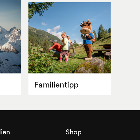
Familientipp
ien
Shop