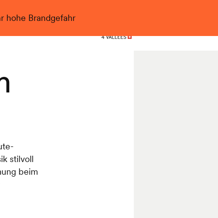
hr hohe Brandgefahr
Nendaz
m
ute-
 stilvoll
mmung beim