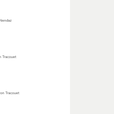
n Nendaz
on Tracouet
von Tracouet