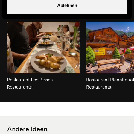
Das könnte Sie auch interessieren
Ablehnen
Restaurant Les Bisses
Restaurant Planchoue
Restaurants
Restaurants
Andere Ideen