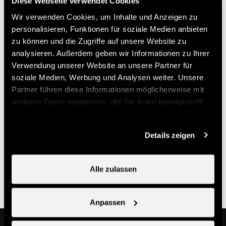
Diese Webseite verwendet Cookies
Sommer, Herbst, Winter, Frühling
Wir verwenden Cookies, um Inhalte und Anzeigen zu
personalisieren, Funktionen für soziale Medien anbieten
Wifi
zu können und die Zugriffe auf unsere Website zu
analysieren. Außerdem geben wir Informationen zu Ihrer
Kontakt
Verwendung unserer Website an unsere Partner für
soziale Medien, Werbung und Analysen weiter. Unsere
Partner führen diese Informationen möglicherweise mit
Restaurant Au Vieux Nendaz
weiteren Daten zusammen, die Sie ihnen bereitgestellt
Route de Lavantier 137
haben oder die sie im Rahmen Ihrer Nutzung der Dienste
1997 Nendaz
gesammelt haben.
Details zeigen
+41 27 288 21 89
auvieuxnendaz@gmail.com
Alle zulassen
Anpassen