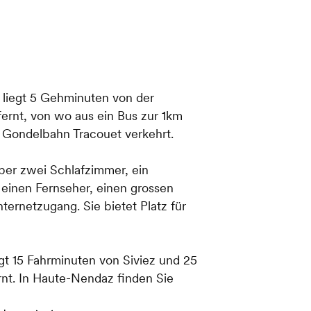
 liegt 5 Gehminuten von der
fernt, von wo aus ein Bus zur 1km
r Gondelbahn Tracouet verkehrt.
ber zwei Schlafzimmer, ein
inen Fernseher, einen grossen
nternetzugang. Sie bietet Platz für
gt 15 Fahrminuten von Siviez und 25
rnt. In Haute-Nendaz finden Sie
schäfte sowie die Talstation der