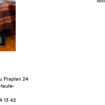
Gondelbahn Tracouet.
Im Winter verkehren kostenl
Nendaz, den Bergbahnen und 
u Praplan 24
Haute-
4 13 42