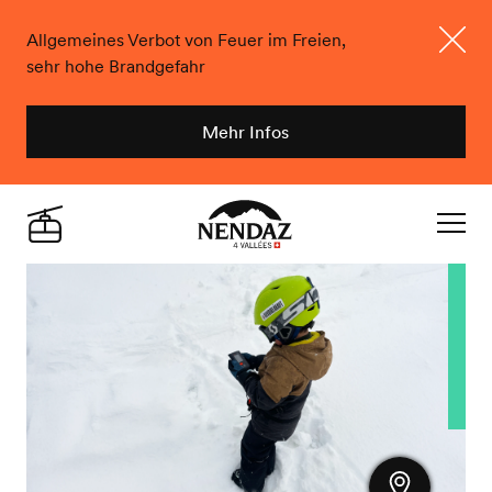
Allgemeines Verbot von Feuer im Freien,
sehr hohe Brandgefahr
Schlie
Mehr Infos
Nendaz
Live
Navigat