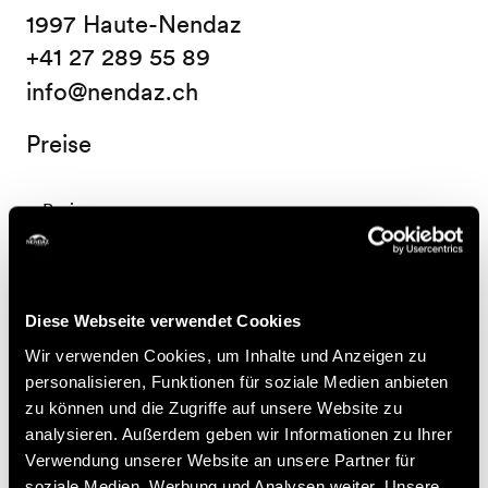
1997 Haute-Nendaz
+41 27 289 55 89
info@nendaz.ch
Preise
Preis
10.-
Kind
CHF
Diese Webseite verwendet Cookies
Nützliche Informationen
Wir verwenden Cookies, um Inhalte und Anzeigen zu
personalisieren, Funktionen für soziale Medien anbieten
- Anmeldung obligatorisch bis am Vortag um 16:00 Uhr
zu können und die Zugriffe auf unsere Website zu
bei Nendaz Tourisme
analysieren. Außerdem geben wir Informationen zu Ihrer
- Suchaktionen ab 10:30 Uhr, danach alle 15 Minuten bis
Verwendung unserer Website an unsere Partner für
12:30 Uhr un ab 13:30 Uhr, danach alle 15 Minuten bis
soziale Medien, Werbung und Analysen weiter. Unsere