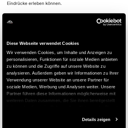
Eindrücke erleben können.
Zum Abschluss des Workshops wird den Teilnehmern in
gemütlicher Atmosphäre ein kleiner Imbiss offeriert. Ein
echtes Erlebnis des Austauschs und der Sensibilisierung
– ideal, um die Neugier der Kinder zu wecken und
Diese Webseite verwendet Cookies
ihren respektvollen Umgang mit der Tierwelt zu
fördern.
Wir verwenden Cookies, um Inhalte und Anzeigen zu
personalisieren, Funktionen für soziale Medien anbieten
Preise
zu können und die Zugriffe auf unsere Website zu
analysieren. Außerdem geben wir Informationen zu Ihrer
Verwendung unserer Website an unsere Partner für
Preis
soziale Medien, Werbung und Analysen weiter. Unsere
Partner führen diese Informationen möglicherweise mit
33.-
weiteren Daten zusammen, die Sie ihnen bereitgestellt
Kind
CHF
haben oder die sie im Rahmen Ihrer Nutzung der Dienste
gesammelt haben.
Buchen
Details zeigen