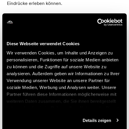
Eindrücke erleben können.
Zum Abschluss des Workshops wird den Teilnehmern in
gemütlicher Atmosphäre ein kleiner Imbiss offeriert. Ein
echtes Erlebnis des Austauschs und der Sensibilisierung
– ideal, um die Neugier der Kinder zu wecken und
Diese Webseite verwendet Cookies
ihren respektvollen Umgang mit der Tierwelt zu
fördern.
Wir verwenden Cookies, um Inhalte und Anzeigen zu
personalisieren, Funktionen für soziale Medien anbieten
Preise
zu können und die Zugriffe auf unsere Website zu
analysieren. Außerdem geben wir Informationen zu Ihrer
Verwendung unserer Website an unsere Partner für
Preis
soziale Medien, Werbung und Analysen weiter. Unsere
Partner führen diese Informationen möglicherweise mit
33.-
weiteren Daten zusammen, die Sie ihnen bereitgestellt
Kind
CHF
haben oder die sie im Rahmen Ihrer Nutzung der Dienste
gesammelt haben.
Buchen
Details zeigen