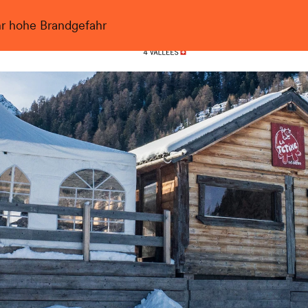
hr hohe Brandgefahr
Nendaz