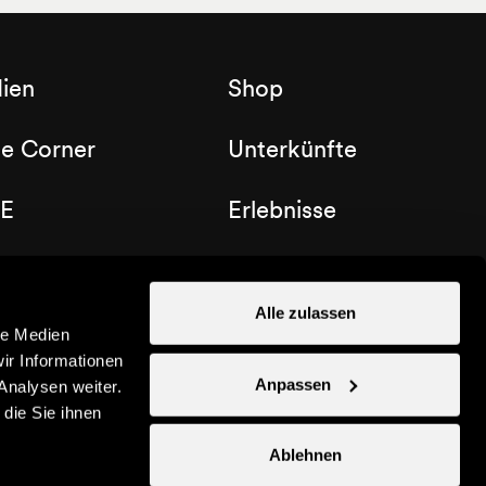
ien
Shop
de Corner
Unterkünfte
E
Erlebnisse
b Nendaz
Gutscheine
Alle zulassen
le Medien
ir Informationen
Anpassen
Analysen weiter.
die Sie ihnen
Ablehnen