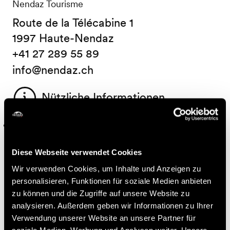
Nendaz Tourisme
Route de la Télécabine 1
1997 Haute-Nendaz
+41 27 289 55 89
info@nendaz.ch
Nützliche Informationen
Aufgrund einer technischen Störung ist die Gondel auf
der Seite des Hôtel Nendaz 4 Vallées vorübergehend
außer Betrieb. Vielen Dank für Ihr Verständnis.
Diese Webseite verwendet Cookies
Wir verwenden Cookies, um Inhalte und Anzeigen zu
Zugänglichkeit
personalisieren, Funktionen für soziale Medien anbieten
zu können und die Zugriffe auf unsere Website zu
analysieren. Außerdem geben wir Informationen zu Ihrer
Verwendung unserer Website an unsere Partner für
Rollstuhlgängig
Parkplatze
soziale Medien, Werbung und Analysen weiter. Unsere