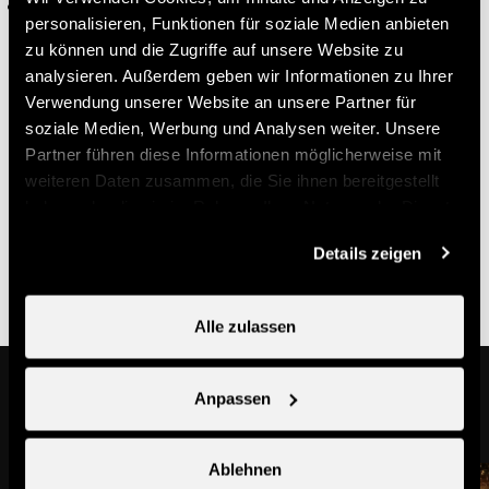
Ab 12.00 Uhr lädt die Outdoor-Bar mit Crêpes, Glace,
personalisieren, Funktionen für soziale Medien anbieten
Cocktails und einer gemütlichen musikalischen
zu können und die Zugriffe auf unsere Website zu
Atmosphäre zum Verweilen ein.
analysieren. Außerdem geben wir Informationen zu Ihrer
Verwendung unserer Website an unsere Partner für
Zugänglichkeit
soziale Medien, Werbung und Analysen weiter. Unsere
Partner führen diese Informationen möglicherweise mit
weiteren Daten zusammen, die Sie ihnen bereitgestellt
haben oder die sie im Rahmen Ihrer Nutzung der Dienste
Nicht
WC
Parkplatze
gesammelt haben.
www.proinfirmis.ch
Details zeigen
rollstuhlgängig
nicht
nichtrollstuhlgängig
rollstuhlgängig
Alle zulassen
Das könnte Sie auch interessieren
Anpassen
Ablehnen