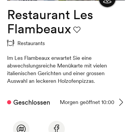
Restaurant Les
Karte
anzeigen
Flambeaux
Favorit
Restaurants
Im Les Flambeaux erwartet Sie eine
abwechslungsreiche Menükarte mit vielen
italienischen Gerichten und einer grossen
Auswahl an leckeren Holzofenpizzas.
Geschlossen
Morgen geöffnet 10:00
Zu
den
Betrie