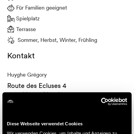
Für Familien geeignet
Spielplatz
Terrasse
Sommer, Herbst, Winter, Frühling
Kontakt
Huyghe Grégory
Route des Ecluses 4
1997 Haute-Nendaz
+41 27 288 29 59
Nützliche Informationen
Diese Webseite verwendet Cookies
Wir verwenden Cookies, um Inhalte und Anzeigen zu