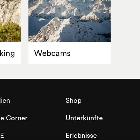
ranzösischsprachigen Mittelwallis und
urisme erhältlich.
king
Webcams
ien
Shop
de Corner
Unterkünfte
E
Erlebnisse