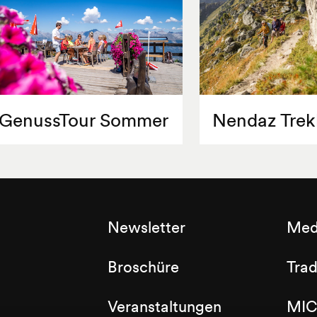
sind in allen Geschäften im f
als Einzelsäcke bei Nendaz To
GenussTour Sommer
Nendaz Trek
Newsletter
Med
Broschüre
Tra
Veranstaltungen
MIC