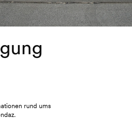
rgung
rmationen rund ums
endaz.