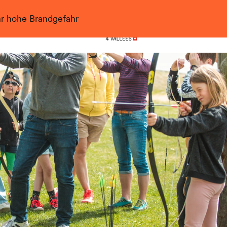
hr hohe Brandgefahr
Nendaz