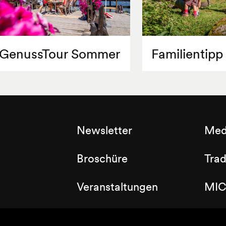
GenussTour Sommer
Familientipp
Newsletter
Med
Broschüre
Tra
Veranstaltungen
MIC
Labels
Clu