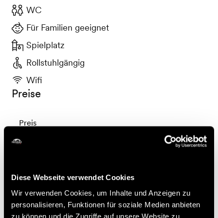
WC
Für Familien geeignet
Spielplatz
Rollstuhlgängig
Wifi
Preise
Preis
6.-
Kind / Erwachsene
CHF
Diese Webseite verwendet Cookies
Buchen
Wir verwenden Cookies, um Inhalte und Anzeigen zu
personalisieren, Funktionen für soziale Medien anbieten
zu können und die Zugriffe auf unsere Website zu