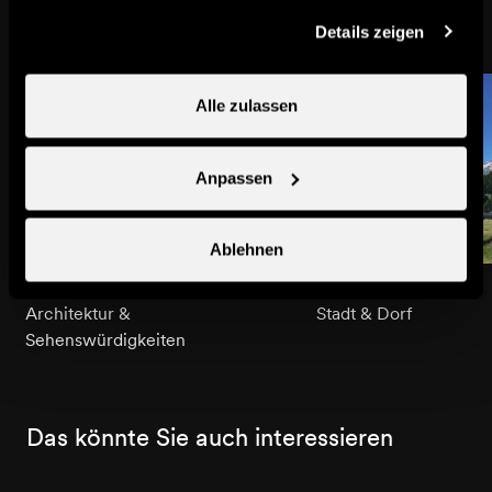
gesammelt haben.
Details zeigen
Alle zulassen
Anpassen
Ablehnen
Kapelle von Bleusy
Bleusy
Architektur &
Stadt & Dorf
Sehenswürdigkeiten
Das könnte Sie auch interessieren