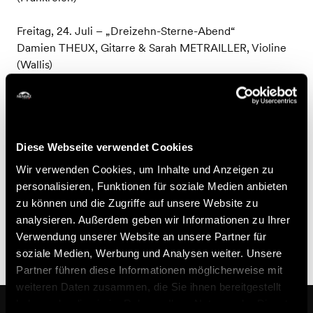
Freitag, 24. Juli – „Dreizehn-Sterne-Abend“
Damien THEUX, Gitarre & Sarah METRAILLER, Violine
(Wallis)
Freitag, 31. Juli
David PAVLOVITS, Gitarre (Ungarn)
Diese Webseite verwendet Cookies
Freitag, 7. August
Joao Carlos VICTOR, Gitarre (Brasilien)
Wir verwenden Cookies, um Inhalte und Anzeigen zu
personalisieren, Funktionen für soziale Medien anbieten
Freitag, 14. August
zu können und die Zugriffe auf unsere Website zu
Jakub BACHLEDA-SZELIGA, Gitarre (Polen) & Döme
analysieren. Außerdem geben wir Informationen zu Ihrer
ZOLTAI, Gitarre (Ungarn)
Verwendung unserer Website an unsere Partner für
soziale Medien, Werbung und Analysen weiter. Unsere
Partner führen diese Informationen möglicherweise mit
weiteren Daten zusammen, die Sie ihnen bereitgestellt
haben oder die sie im Rahmen Ihrer Nutzung der Dienste
In der Nähe