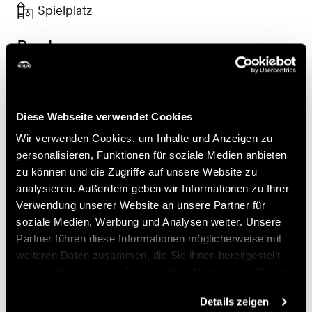
Spielplatz
Buchung
NV Remontées mécaniques SA
Route de la Télécabine 63
Diese Webseite verwendet Cookies
1997 Haute-Nendaz
Wir verwenden Cookies, um Inhalte und Anzeigen zu
+41 27 289 52 00
personalisieren, Funktionen für soziale Medien anbieten
zu können und die Zugriffe auf unsere Website zu
info@nvrm.ch
analysieren. Außerdem geben wir Informationen zu Ihrer
Verwendung unserer Website an unsere Partner für
Preise
soziale Medien, Werbung und Analysen weiter. Unsere
Partner führen diese Informationen möglicherweise mit
Preis
weiteren Daten zusammen, die Sie ihnen bereitgestellt
haben oder die sie im Rahmen Ihrer Nutzung der Dienste
gesammelt haben.
25.-
Erwachsene (1949-
CHF
Details zeigen