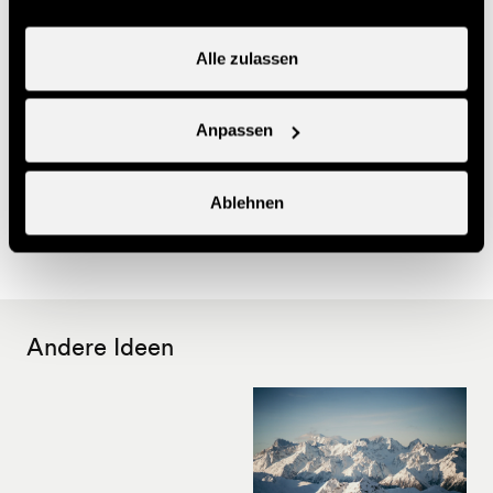
2000)
25.-
Jugendliche (2001-2010)
CHF
Alle zulassen
25.-
Kind (2011-2018)
CHF
Anpassen
Nützliche Informationen
Ablehnen
Bestellung auf www.nendazveysonnaz.ch oder Kauf an
der Kasse
Andere Ideen