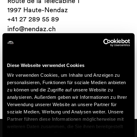
Route de la Télécabine 1
1997 Haute-Nendaz
+41 27 289 55 89
info@nendaz.ch
Nützliche Informationen
*PROGRAMM
Diese Webseite verwendet Cookies
09:30 Uhr Beginn der Kämpfe
Wir verwenden Cookies, um Inhalte und Anzeigen zu
personalisieren, Funktionen für soziale Medien anbieten
*Der Alpaufzug findet in Siviez in der Nähe des
zu können und die Zugriffe auf unsere Website zu
Sesselbahn von Combatseline statt.
analysieren. Außerdem geben wir Informationen zu Ihrer
Verwendung unserer Website an unsere Partner für
soziale Medien, Werbung und Analysen weiter. Unsere
Partner führen diese Informationen möglicherweise mit
weiteren Daten zusammen, die Sie ihnen bereitgestellt
In der Nähe
haben oder die sie im Rahmen Ihrer Nutzung der Dienste