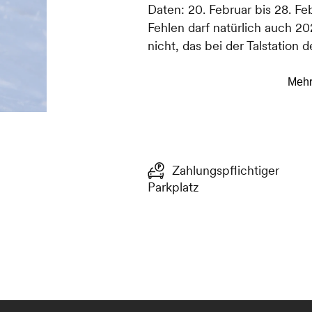
Daten: 20. Februar bis 28. F
Fehlen darf natürlich auch 20
nicht, das bei der Talstation
Mound und The Gallery) für S
sich die Athleten und Zusch
Ski. Das Angebot im Village:
• Big Airbag
• Riders’ Briefings und Sieg
• Après-Ski mit DJ-Animatio
Zahlungspflichtiger
Parkplatz