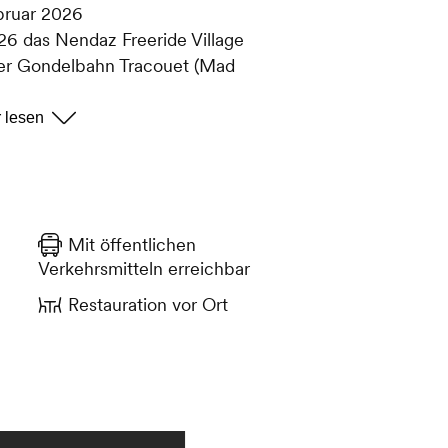
ebruar 2026
26 das Nendaz Freeride Village
 der Gondelbahn Tracouet (Mad
timmung sorgen wird. Hier treffen
auer am Ende des Tages zum Après-
erehrungen
n
Mit öffentlichen
Verkehrsmitteln erreichbar
Restauration vor Ort