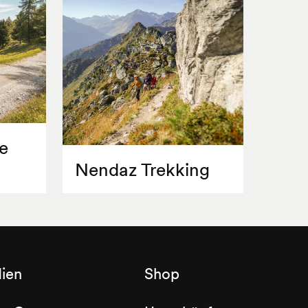
e
Nendaz Trekking
ien
Shop