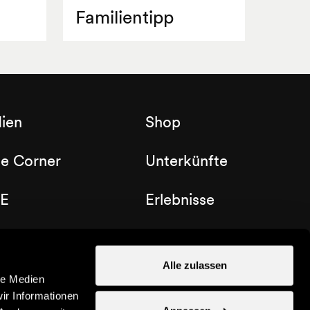
Familientipp
ien
Shop
de Corner
Unterkünfte
E
Erlebnisse
b Nendaz
Gutscheine
Alle zulassen
le Medien
ir Informationen