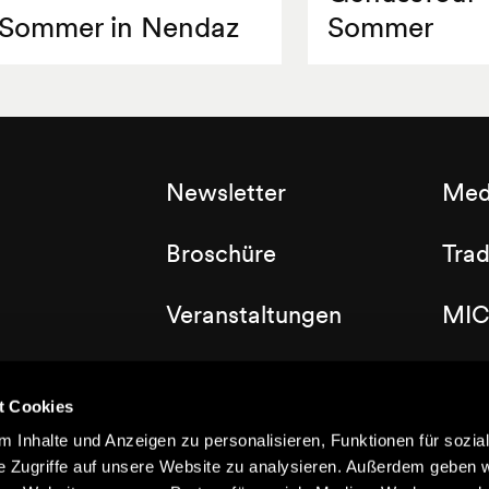
Sommer in Nendaz
Sommer
Newsletter
Med
Broschüre
Tra
Veranstaltungen
MIC
Labels
Clu
t Cookies
Dorfplan
 Inhalte und Anzeigen zu personalisieren, Funktionen für sozia
e Zugriffe auf unsere Website zu analysieren. Außerdem geben w