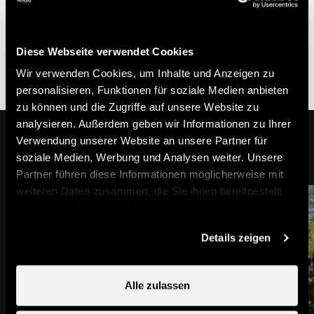
Uhr (nur per E-Mail)
- Tipp: Fernglas und Fotoapparat nicht vergessen
- Mitfahrgelegenheiten sind möglich, wenn sie sich
Diese Webseite verwendet Cookies
vorher bei Nendaz Tourismus anmelden.
Wir verwenden Cookies, um Inhalte und Anzeigen zu
personalisieren, Funktionen für soziale Medien anbieten
zu können und die Zugriffe auf unsere Website zu
analysieren. Außerdem geben wir Informationen zu Ihrer
In der Nähe
Verwendung unserer Website an unsere Partner für
soziale Medien, Werbung und Analysen weiter. Unsere
Partner führen diese Informationen möglicherweise mit
weiteren Daten zusammen, die Sie ihnen bereitgestellt
haben oder die sie im Rahmen Ihrer Nutzung der Dienste
gesammelt haben.
Details zeigen
Alle zulassen