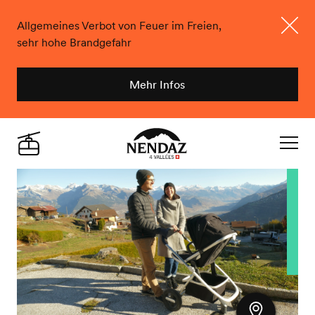
Allgemeines Verbot von Feuer im Freien,
sehr hohe Brandgefahr
Schlie
Mehr Infos
Nendaz
Live
Navigat