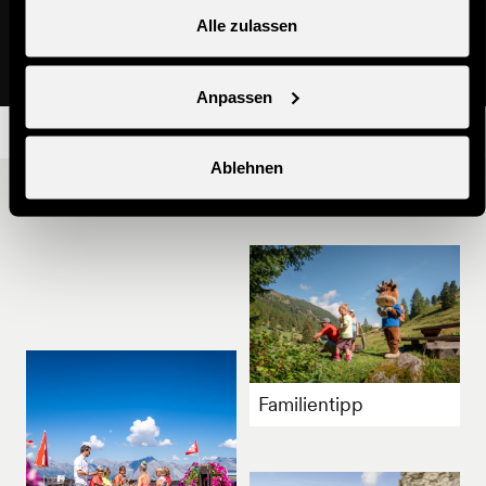
Ludothek
Basteln mit Cheesy
Alle zulassen
Skischule & Dienstleister
Kinderanimation
Anpassen
Ablehnen
Andere Ideen
Familientipp