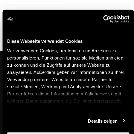
10.-
1 jour
CHF
100.-
Caution (en espèces)
CHF
Diese Webseite verwendet Cookies
Wir verwenden Cookies, um Inhalte und Anzeigen zu
personalisieren, Funktionen für soziale Medien anbieten
Das könnte Sie auch interessieren
zu können und die Zugriffe auf unsere Website zu
analysieren. Außerdem geben wir Informationen zu Ihrer
Verwendung unserer Website an unsere Partner für
soziale Medien, Werbung und Analysen weiter. Unsere
Partner führen diese Informationen möglicherweise mit
weiteren Daten zusammen, die Sie ihnen bereitgestellt
haben oder die sie im Rahmen Ihrer Nutzung der Dienste
gesammelt haben.
Details zeigen