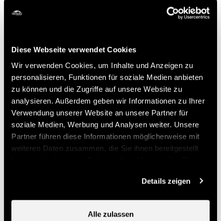
Chemin du Ouâ 42
1997 Haute-Nendaz
+41 79 324 72 53
anita@zigzago.ch
Diese Webseite verwendet Cookies
Wir verwenden Cookies, um Inhalte und Anzeigen zu
Preise
personalisieren, Funktionen für soziale Medien anbieten
zu können und die Zugriffe auf unsere Website zu
analysieren. Außerdem geben wir Informationen zu Ihrer
Preis
Verwendung unserer Website an unsere Partner für
soziale Medien, Werbung und Analysen weiter. Unsere
50.-
Erwachsene
Partner führen diese Informationen möglicherweise mit
CHF
weiteren Daten zusammen, die Sie ihnen bereitgestellt
haben oder die sie im Rahmen Ihrer Nutzung der Dienste
Nützliche Informationen
gesammelt haben.
Details zeigen
- Anmeldung obligatorisch bis am Vorabend um 12:00
bei Anita Stadelmann
- Nendaz Sport : Möglichkeit bei Nendaz Tourisme eine
Alle zulassen