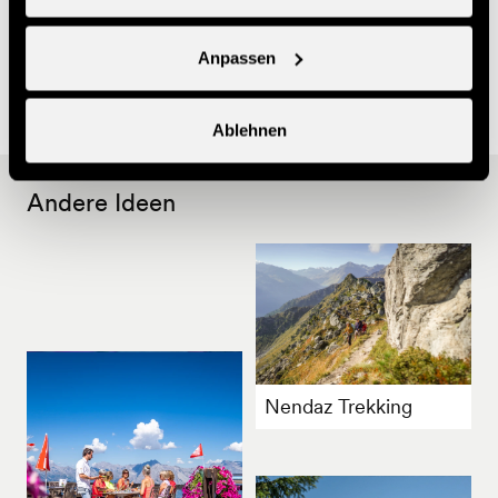
Multi-Sport-Karte zu kaufen
- Ausrüstung: Schneeschuhe, Wanderstöcke, geeignete
Anpassen
Bekleidung und gutes Schuhwerk (kein Moonboots),
Drink und Snack.
Ablehnen
Andere Ideen
Nendaz Trekking