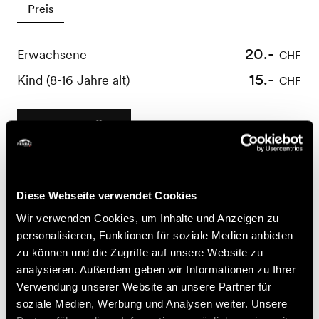
Preis
20.-
Erwachsene
CHF
15.-
Kind (8-16 Jahre alt)
CHF
Buchen
Nützliche Informationen
Diese Webseite verwendet Cookies
- Anmeldung obligatorisch bis spätestens 24 Stunden im
Wir verwenden Cookies, um Inhalte und Anzeigen zu
Voraus
personalisieren, Funktionen für soziale Medien anbieten
- Für Fragen zur Stornierung oder Änderung einer
zu können und die Zugriffe auf unsere Website zu
Buchung verweisen wir Sie auf die Allgemeinen
analysieren. Außerdem geben wir Informationen zu Ihrer
Geschäftsbedingungen von Nendaz Tourisme, die sich
Verwendung unserer Website an unsere Partner für
auf https://shop.nendaz.ch finden
soziale Medien, Werbung und Analysen weiter. Unsere