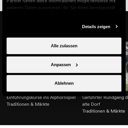
Partner führen diese Informationen möglicherweise mit
weiteren Daten zusammen, die Sie ihnen bereitgestellt
haben oder die sie im Rahmen Ihrer Nutzung der Dienste
Das könnte Sie auch interessieren
gesammelt haben.
Details zeigen
Alle zulassen
Anpassen
Ablehnen
Einführungskurse ins Alphornspiel
Geführter Rundgang d
Traditionen & Märkte
alte Dorf
Traditionen & Märkte