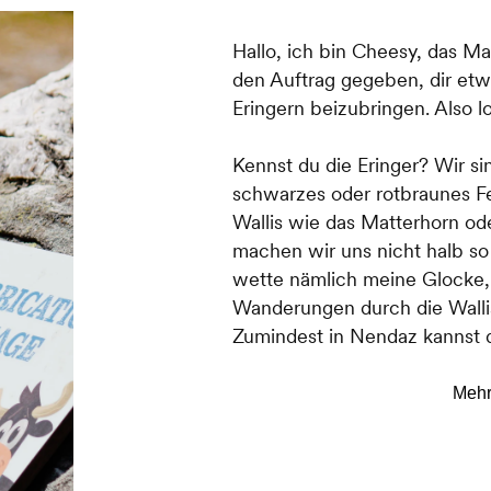
Hallo, ich bin Cheesy, das M
den Auftrag gegeben, dir et
Eringern beizubringen. Also l
Kennst du die Eringer? Wir si
schwarzes oder rotbraunes Fel
Wallis wie das Matterhorn ode
machen wir uns nicht halb so 
wette nämlich meine Glocke, 
Wanderungen durch die Walli
Zumindest in Nendaz kannst 
finden sich auf den Maiensä
jedes Jahr um die 800 von uns