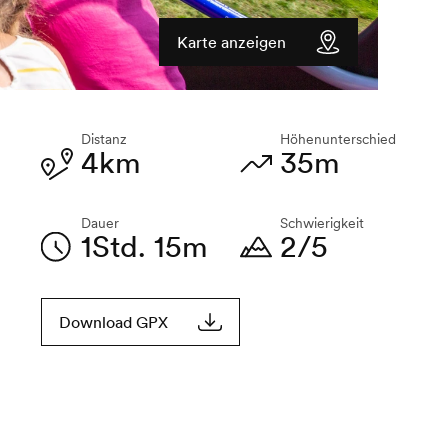
Karte anzeigen
Distanz
Höhenunterschied
4km
35m
Dauer
Schwierigkeit
1Std. 15m
2/5
Download GPX