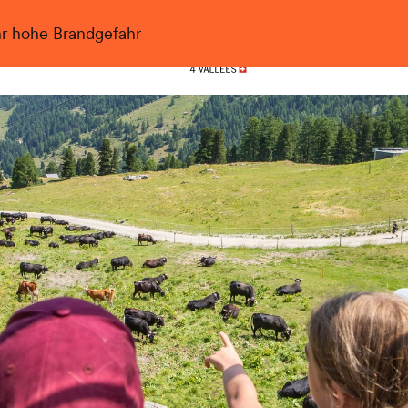
hr hohe Brandgefahr
Nendaz