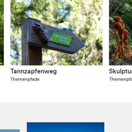
Tannzapfenweg
Skulpt
Themenpfade
Themenpf