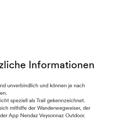
on Crêteaux. Auch hier bietet sich
ende Aussicht mit Blick auf die
hre Laufeinheit ab, indem Sie den
gspunkt nehmen.
zliche Informationen
ind unverbindlich und können je nach
ren.
nicht speziell als Trail gekennzeichnet.
 sich mithilfe der Wanderwegweiser, der
r der App Nendaz Veysonnaz Outdoor.