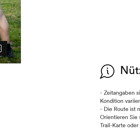
Forststrasse bis zum Weiler v
Ihnen wieder eine atemberaub
Rhoneebene. Schliessen Sie I
Waldweg zurück zum Ausgan
Nüt
- Zeitangaben s
Kondition variie
- Die Route ist 
Orientieren Sie
Trail-Karte ode