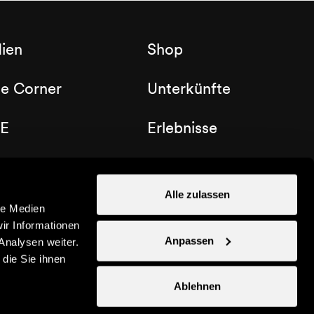
ien
Shop
de Corner
Unterkünfte
E
Erlebnisse
b Nendaz
Gutscheine
Alle zulassen
le Medien
ir Informationen
Anpassen
Analysen weiter.
die Sie ihnen
Ablehnen