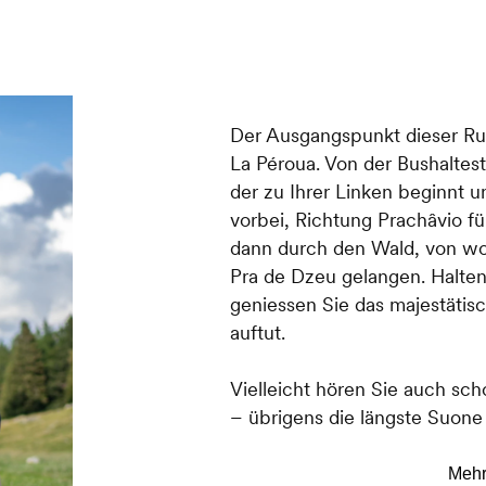
Der Ausgangspunkt dieser Run
La Péroua. Von der Bushalte
der zu Ihrer Linken beginnt 
vorbei, Richtung Prachâvio fü
dann durch den Wald, von wo 
Pra de Dzeu gelangen. Halte
geniessen Sie das majestätis
auftut.
Vielleicht hören Sie auch sc
– übrigens die längste Suone 
Richtung Prarion führen wird.
Nach etwa einem Kilometer bi