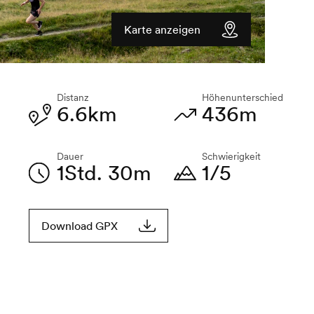
Karte anzeigen
Distanz
Höhenunterschied
6.6km
436m
Dauer
Schwierigkeit
1Std. 30m
1/5
Download GPX