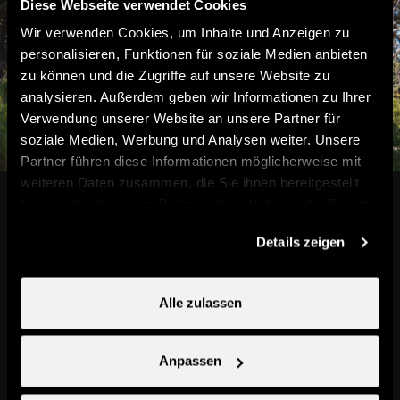
Diese Webseite verwendet Cookies
Wir verwenden Cookies, um Inhalte und Anzeigen zu
personalisieren, Funktionen für soziale Medien anbieten
zu können und die Zugriffe auf unsere Website zu
analysieren. Außerdem geben wir Informationen zu Ihrer
Verwendung unserer Website an unsere Partner für
soziale Medien, Werbung und Analysen weiter. Unsere
Partner führen diese Informationen möglicherweise mit
weiteren Daten zusammen, die Sie ihnen bereitgestellt
Mitten in den Schweizer Alpen
haben oder die sie im Rahmen Ihrer Nutzung der Dienste
Willkommen im
gesammelt haben.
Details zeigen
Familienparadies
Alle zulassen
Atemberaubende Landschaften,
abwechslungsreiche Wanderungen und
Anpassen
Sommeraktivitäten für Gross und Klein.