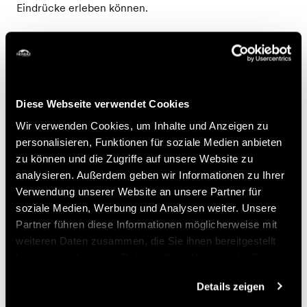
Eindrücke erleben können.
Zum Abschluss des Workshops wird den Teilnehmern in
gemütlicher Atmosphäre ein kleiner Imbiss offeriert. Ein
echtes Erlebnis des Austauschs und der Sensibilisierung
– ideal, um die Neugier der Kinder zu wecken und
Diese Webseite verwendet Cookies
ihren respektvollen Umgang mit der Tierwelt zu
fördern.
Wir verwenden Cookies, um Inhalte und Anzeigen zu
personalisieren, Funktionen für soziale Medien anbieten
Preise
zu können und die Zugriffe auf unsere Website zu
analysieren. Außerdem geben wir Informationen zu Ihrer
Verwendung unserer Website an unsere Partner für
Preis
soziale Medien, Werbung und Analysen weiter. Unsere
Partner führen diese Informationen möglicherweise mit
33.-
weiteren Daten zusammen, die Sie ihnen bereitgestellt
Kind
CHF
haben oder die sie im Rahmen Ihrer Nutzung der Dienste
gesammelt haben.
Buchen
Details zeigen