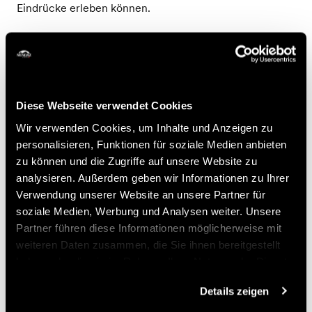
Eindrücke erleben können.
Zum Abschluss des Workshops wird den Teilnehmern in
gemütlicher Atmosphäre ein kleiner Imbiss offeriert. Ein
echtes Erlebnis des Austauschs und der Sensibilisierung
– ideal, um die Neugier der Kinder zu wecken und
Diese Webseite verwendet Cookies
ihren respektvollen Umgang mit der Tierwelt zu
fördern.
Wir verwenden Cookies, um Inhalte und Anzeigen zu
personalisieren, Funktionen für soziale Medien anbieten
Preise
zu können und die Zugriffe auf unsere Website zu
analysieren. Außerdem geben wir Informationen zu Ihrer
Verwendung unserer Website an unsere Partner für
Preis
soziale Medien, Werbung und Analysen weiter. Unsere
Partner führen diese Informationen möglicherweise mit
33.-
weiteren Daten zusammen, die Sie ihnen bereitgestellt
Kind
CHF
haben oder die sie im Rahmen Ihrer Nutzung der Dienste
gesammelt haben.
Buchen
Details zeigen