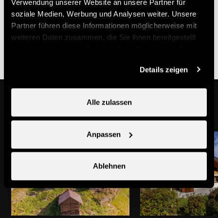
Verwendung unserer Website an unsere Partner für
soziale Medien, Werbung und Analysen weiter. Unsere
Nützliche Informationen
Partner führen diese Informationen möglicherweise mit
weiteren Daten zusammen, die Sie ihnen bereitgestellt
Mindestaufenthalt zwei Nächte
haben oder die sie im Rahmen Ihrer Nutzung der Dienste
gesammelt haben.
Details zeigen
Das könnte Sie auch interessieren
Alle zulassen
Anpassen
Ablehnen