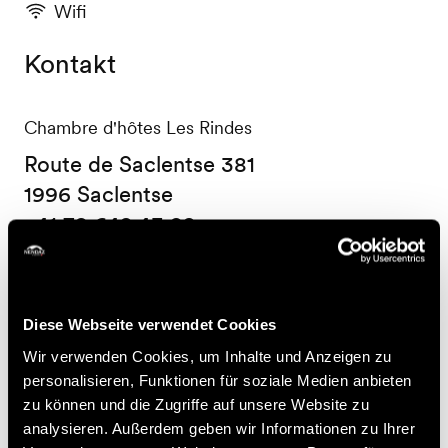
Wifi
Kontakt
Chambre d'hôtes Les Rindes
Route de Saclentse 381
1996 Saclentse
+41 79 642 43 92
les-rindes@hotmail.ch
Preise
Diese Webseite verwendet Cookies
Wir verwenden Cookies, um Inhalte und Anzeigen zu
Einzeltarif
personalisieren, Funktionen für soziale Medien anbieten
zu können und die Zugriffe auf unsere Website zu
200.-
Ab
analysieren. Außerdem geben wir Informationen zu Ihrer
CHF