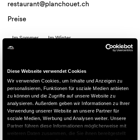
restaurant@planchouet.ch
Preise
Im Sommer
Im Winter
110.-
90.-
Einzelzimmer ab
Einzelzimmer ab
CHF
CHF
100.-
120.-
Doppelzimmer ab
Doppelzimmer ab
CHF
CHF
Diese Webseite verwendet Cookies
Wir verwenden Cookies, um Inhalte und Anzeigen zu
Zugänglichkeit
personalisieren, Funktionen für soziale Medien anbieten
zu können und die Zugriffe auf unsere Website zu
analysieren. Außerdem geben wir Informationen zu Ihrer
Verwendung unserer Website an unsere Partner für
Nicht
WC
Parkplatze
soziale Medien, Werbung und Analysen weiter. Unsere
www.proinfirmis.ch
Partner führen diese Informationen möglicherweise mit
rollstuhlgängig
nicht
nichtrollstuhlgängig
weiteren Daten zusammen, die Sie ihnen bereitgestellt
rollstuhlgängig