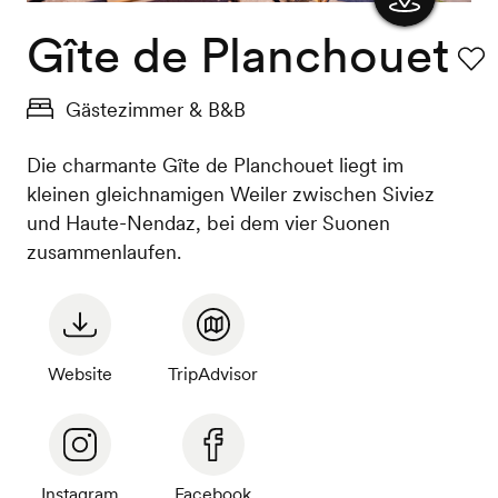
Gîte de Planchouet
Karte
anzeigen
Favo
Gästezimmer & B&B
Die charmante Gîte de Planchouet liegt im
kleinen gleichnamigen Weiler zwischen Siviez
und Haute-Nendaz, bei dem vier Suonen
zusammenlaufen.
Website
TripAdvisor
Instagram
Facebook