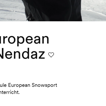
uropean
Nendaz
Favorit
chule European Snowsport
terricht.