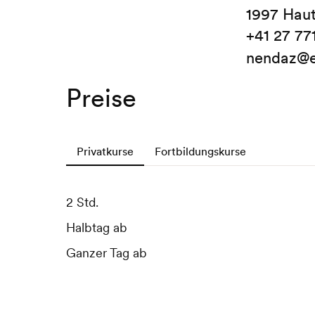
1997 Hau
+41 27 77
nendaz@e
Preise
Privatkurse
Fortbildungskurse
2 Std.
3 Tage ab
Halbtag ab
6 Tage ab
Ganzer Tag ab