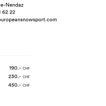
te-Nendaz
1 62 22
uropeansnowsport.com
336.-
190.-
CHF
CHF
230.-
560.-
CHF
CHF
450.-
CHF