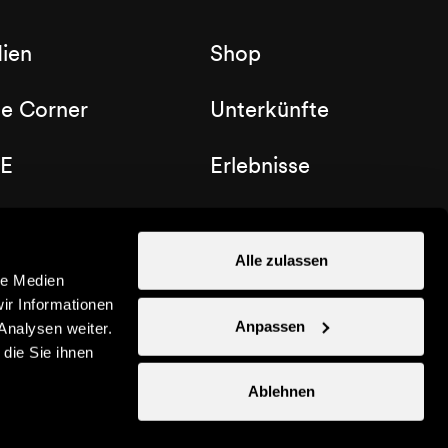
ien
Shop
de Corner
Unterkünfte
E
Erlebnisse
b Nendaz
Gutscheine
Alle zulassen
le Medien
ir Informationen
Anpassen
Analysen weiter.
die Sie ihnen
Ablehnen
Instagram
Facebook
Linkedin
YouTube
TikTo