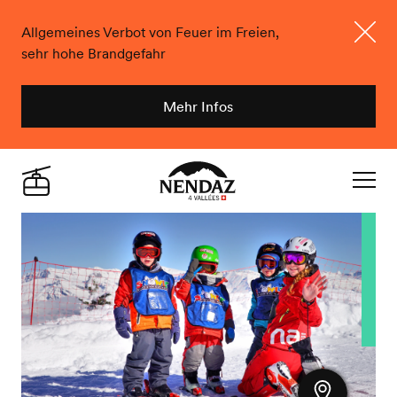
Allgemeines Verbot von Feuer im Freien,
sehr hohe Brandgefahr
Schlie
Mehr Infos
Nendaz
Live
Navigat