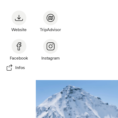
Zu
den
Betrie
Website
TripAdvisor
Facebook
Instagram
Infos