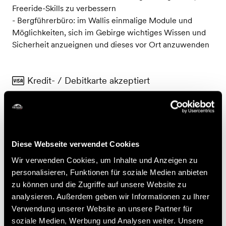
Freeride-Skills zu verbessern
- Bergführerbüro: im Wallis einmalige Module und
Möglichkeiten, sich im Gebirge wichtiges Wissen und
Sicherheit anzueignen und dieses vor Ort anzuwenden
Kredit- / Debitkarte akzeptiert
Kontakt
Neige Aventure Siviez
Diese Webseite verwendet Cookies
Route de Siviez 51
Wir verwenden Cookies, um Inhalte und Anzeigen zu
1997 Haute-Nendaz
personalisieren, Funktionen für soziale Medien anbieten
zu können und die Zugriffe auf unsere Website zu
+41 27 288 31 31
analysieren. Außerdem geben wir Informationen zu Ihrer
Verwendung unserer Website an unsere Partner für
Preise
soziale Medien, Werbung und Analysen weiter. Unsere