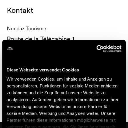
Kontakt
Nendaz Tourisme
Route de la Télécabine 1
1997 Haute-Nendaz
+41 27 289 55 89
info@nendaz.ch
Diese Webseite verwendet Cookies
Nützliche Informationen
Wir verwenden Cookies, um Inhalte und Anzeigen zu
personalisieren, Funktionen für soziale Medien anbieten
zu können und die Zugriffe auf unsere Website zu
Je nach Personenaufkommen oder bei starkem
analysieren. Außerdem geben wir Informationen zu Ihrer
Schneefall können die Abfahrtszeiten variieren.
Verwendung unserer Website an unsere Partner für
soziale Medien, Werbung und Analysen weiter. Unsere
Partner führen diese Informationen möglicherweise mit
weiteren Daten zusammen, die Sie ihnen bereitgestellt