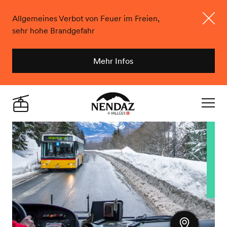
Allgemeines Verbot von Feuer im Freien,
sehr hohe Brandgefahr
Schlie
Mehr Infos
Nendaz
Live
Navigat