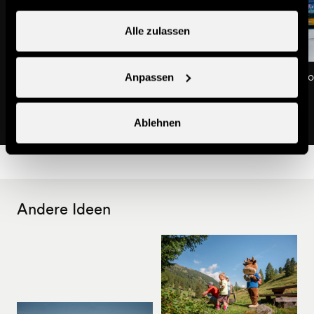
Alle zulassen
Shuttlebus Nr. 1 - Chaèdo-
Shuttlebus Nr. 2 - Pér
Anpassen
Gondelbahn Tracouet
Tsamandon
Shuttle-bus
Shuttle-bus
Ablehnen
Andere Ideen