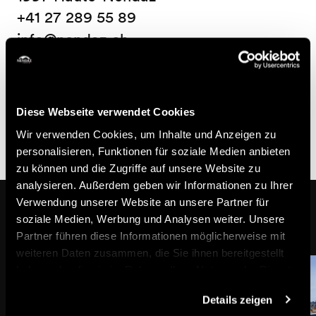
+41 27 289 55 89
info@nendaz.ch
Nützliche Informationen
Je nach Personenaufkommen oder bei starkem
Diese Webseite verwendet Cookies
Schneefall können die Abfahrtszeiten variieren.
Wir verwenden Cookies, um Inhalte und Anzeigen zu
personalisieren, Funktionen für soziale Medien anbieten
zu können und die Zugriffe auf unsere Website zu
analysieren. Außerdem geben wir Informationen zu Ihrer
Verwendung unserer Website an unsere Partner für
Das könnte Sie auch interessieren
soziale Medien, Werbung und Analysen weiter. Unsere
Partner führen diese Informationen möglicherweise mit
weiteren Daten zusammen, die Sie ihnen bereitgestellt
haben oder die sie im Rahmen Ihrer Nutzung der Dienste
gesammelt haben.
Details zeigen