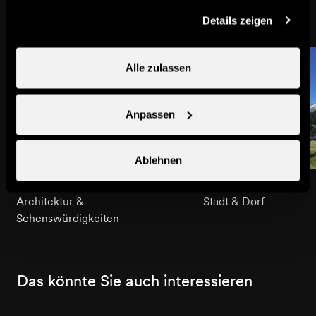
gesammelt haben.
Details zeigen
Alle zulassen
Anpassen
Ablehnen
Kapelle von Bleusy
Bleusy
Architektur &
Stadt & Dorf
Sehenswürdigkeiten
Das könnte Sie auch interessieren