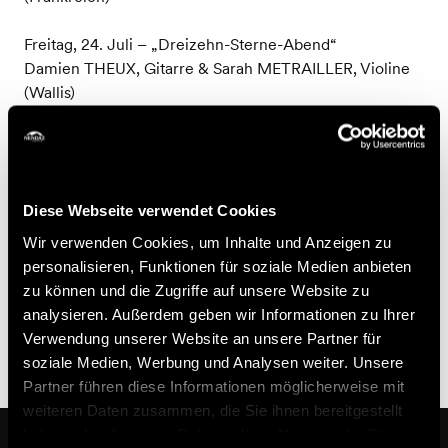
Freitag, 24. Juli – „Dreizehn-Sterne-Abend“
Damien THEUX, Gitarre & Sarah METRAILLER, Violine
(Wallis)
Freitag, 31. Juli
David PAVLOVITS, Gitarre (Ungarn)
Diese Webseite verwendet Cookies
Freitag, 7. August
Joao Carlos VICTOR, Gitarre (Brasilien)
Wir verwenden Cookies, um Inhalte und Anzeigen zu
personalisieren, Funktionen für soziale Medien anbieten
Freitag, 14. August
zu können und die Zugriffe auf unsere Website zu
Jakub BACHLEDA-SZELIGA, Gitarre (Polen) & Döme
analysieren. Außerdem geben wir Informationen zu Ihrer
ZOLTAI, Gitarre (Ungarn)
Verwendung unserer Website an unsere Partner für
soziale Medien, Werbung und Analysen weiter. Unsere
Partner führen diese Informationen möglicherweise mit
weiteren Daten zusammen, die Sie ihnen bereitgestellt
haben oder die sie im Rahmen Ihrer Nutzung der Dienste
In der Nähe