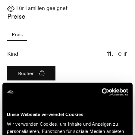
Für Familien geeignet
Preise
Preis
11.-
Kind
CHF
Buchen
Nützliche Informationen
- Anmeldung obligatorisch bis am Vorabend um 16:00
Diese Webseite verwendet Cookies
Uhr
- KURSE FÜR VERSCHIEDENE ALTERSGRUPPEN
Wir verwenden Cookies, um Inhalte und Anzeigen zu
personalisieren, Funktionen für soziale Medien anbieten