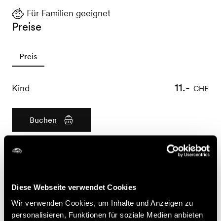
Für Familien geeignet
Preise
Preis
11.-
Kind
CHF
Buchen
Nützliche Informationen
- Anmeldung obligatorisch bis am Vorabend um 16:00
Diese Webseite verwendet Cookies
Uhr
- KURSE FÜR VERSCHIEDENE ALTERSGRUPPEN
Wir verwenden Cookies, um Inhalte und Anzeigen zu
personalisieren, Funktionen für soziale Medien anbieten