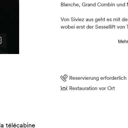
Blanche, Grand Combin und M
Von Siviez aus geht es mit 
wobei erst der Sessellift von
Grosskabinenbahnen nach Ge
Fort genommen werden.
Lassen Sie befreit die kühle 
und bestaunen Sie im Klang 
Sonnenaufgang. Wer sich sat
Reservierung erforderlich
genossen hat, fährt mit der
Restaurant Hameau de Tortin, 
Restauration vor Ort
Frühstück auf alle Frühaufste
la télécabine