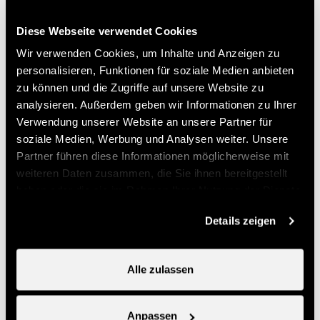
info@nendspirit.ch
Diese Webseite verwendet Cookies
Preise
Wir verwenden Cookies, um Inhalte und Anzeigen zu
personalisieren, Funktionen für soziale Medien anbieten
zu können und die Zugriffe auf unsere Website zu
Preis (Ticketverkauf bei Nendaz Tourisme)
analysieren. Außerdem geben wir Informationen zu Ihrer
Verwendung unserer Website an unsere Partner für
14.-
soziale Medien, Werbung und Analysen weiter. Unsere
Einzelner Kurs
CHF
Partner führen diese Informationen möglicherweise mit
70.-
Abo-Karte
CHF
weiteren Daten zusammen, die Sie ihnen bereitgestellt
haben oder die sie im Rahmen Ihrer Nutzung der Dienste
Nützliche Informationen
gesammelt haben.
Details zeigen
- Anmeldung obligatorisch bei Nend'Spirit Sports et
Wellness
Alle zulassen
- Möglichkeit bei Nendaz Tourisme eine Multi-Sport-
Karte zu kaufen
Anpassen