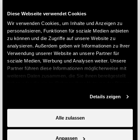
info@nendspirit.ch
Diese Webseite verwendet Cookies
Preise
Wir verwenden Cookies, um Inhalte und Anzeigen zu
personalisieren, Funktionen für soziale Medien anbieten
zu können und die Zugriffe auf unsere Website zu
Preis (Ticketverkauf bei Nendaz Tourisme)
analysieren. Außerdem geben wir Informationen zu Ihrer
Verwendung unserer Website an unsere Partner für
14.-
soziale Medien, Werbung und Analysen weiter. Unsere
Einzelner Kurs
CHF
Partner führen diese Informationen möglicherweise mit
70.-
Abo-Karte
CHF
weiteren Daten zusammen, die Sie ihnen bereitgestellt
haben oder die sie im Rahmen Ihrer Nutzung der Dienste
Nützliche Informationen
gesammelt haben.
Details zeigen
- Anmeldung obligatorisch bei Nend'Spirit Sports et
Wellness
Alle zulassen
- Möglichkeit bei Nendaz Tourisme eine Multi-Sport-
Karte zu kaufen
Anpassen