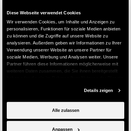
info@nendspirit.ch
Diese Webseite verwendet Cookies
Preise
Wir verwenden Cookies, um Inhalte und Anzeigen zu
personalisieren, Funktionen für soziale Medien anbieten
zu können und die Zugriffe auf unsere Website zu
Preis (Ticketverkauf bei Nendaz Tourisme)
analysieren. Außerdem geben wir Informationen zu Ihrer
Verwendung unserer Website an unsere Partner für
14.-
soziale Medien, Werbung und Analysen weiter. Unsere
Einzelner Kurs
CHF
Partner führen diese Informationen möglicherweise mit
70.-
Abo-Karte
CHF
weiteren Daten zusammen, die Sie ihnen bereitgestellt
haben oder die sie im Rahmen Ihrer Nutzung der Dienste
Nützliche Informationen
gesammelt haben.
Details zeigen
- Anmeldung obligatorisch bei Nend'Spirit Sports et
Wellness
Alle zulassen
- Möglichkeit bei Nendaz Tourisme eine Multi-Sport-
Karte zu kaufen
Anpassen