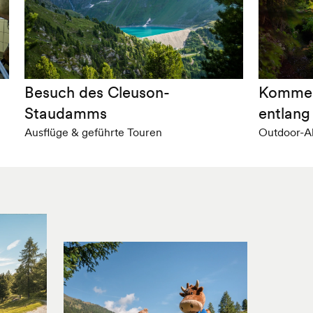
Besuch des Cleuson-
Kommen
Staudamms
entlang
Ausflüge & geführte Touren
Outdoor-Ak