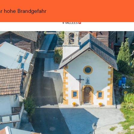
hr hohe Brandgefahr
Nendaz