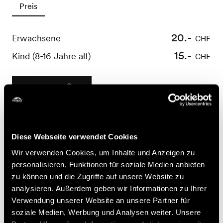
Preis
20.-
Erwachsene
CHF
15.-
Kind (8-16 Jahre alt)
CHF
Buchen
Nützliche Informationen
Diese Webseite verwendet Cookies
- Anmeldung obligatorisch bis spätestens 24 Stunden im
Wir verwenden Cookies, um Inhalte und Anzeigen zu
Voraus
personalisieren, Funktionen für soziale Medien anbieten
- Für Fragen zur Stornierung oder Änderung einer
zu können und die Zugriffe auf unsere Website zu
Buchung verweisen wir Sie auf die Allgemeinen
analysieren. Außerdem geben wir Informationen zu Ihrer
Geschäftsbedingungen von Nendaz Tourisme, die sich
Verwendung unserer Website an unsere Partner für
auf https://shop.nendaz.ch finden
soziale Medien, Werbung und Analysen weiter. Unsere