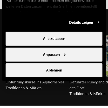
Partner führen diese Informationen möglicherweise mit
weiteren Daten zusammen, die Sie ihnen bereitgestellt
haben oder die sie im Rahmen Ihrer Nutzung der Dienste
Das könnte Sie auch interessieren
gesammelt haben.
Details zeigen
Alle zulassen
Anpassen
Ablehnen
Einführungskurse ins Alphornspiel
Geführter Rundgang d
Traditionen & Märkte
alte Dorf
Traditionen & Märkte