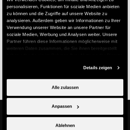
Preis (Ticketverkauf bei Nendaz Tourisme)
personalisieren, Funktionen für soziale Medien anbieten
zu können und die Zugriffe auf unsere Website zu
analysieren. Außerdem geben wir Informationen zu Ihrer
14.-
Einzelner Kurs
CHF
Verwendung unserer Website an unsere Partner für
70.-
Abo-Karte
CHF
soziale Medien, Werbung und Analysen weiter. Unsere
Partner führen diese Informationen möglicherweise mit
weiteren Daten zusammen, die Sie ihnen bereitgestellt
Nützliche Informationen
haben oder die sie im Rahmen Ihrer Nutzung der Dienste
gesammelt haben.
- Anmeldung obligatorisch bei Nend'Spirit
Details zeigen
- Möglichkeit bei Nendaz Tourisme eine Multi-Sport-
Karte zu kaufen
Alle zulassen
Anpassen
Das könnte Sie auch interessieren
Ablehnen