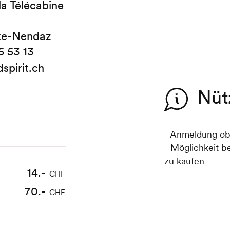
la Télécabine
te-Nendaz
5 53 13
spirit.ch
Nüt
- Anmeldung obl
- Möglichkeit b
zu kaufen
14.-
CHF
70.-
CHF