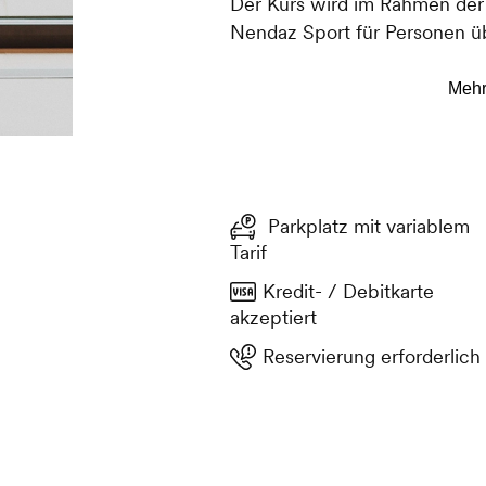
Der Kurs wird im Rahmen de
Nendaz Sport für Personen üb
das ganze Jahr über ausserha
statt.
Parkplatz mit variablem
Tarif
Kredit- / Debitkarte
akzeptiert
Reservierung erforderlich