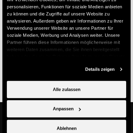
Preis (Ticketverkauf bei Nendaz Tourisme)
personalisieren, Funktionen für soziale Medien anbieten
zu können und die Zugriffe auf unsere Website zu
analysieren. Außerdem geben wir Informationen zu Ihrer
14.-
Einzelner Kurs
CHF
Verwendung unserer Website an unsere Partner für
70.-
Abo-Karte
CHF
soziale Medien, Werbung und Analysen weiter. Unsere
Partner führen diese Informationen möglicherweise mit
weiteren Daten zusammen, die Sie ihnen bereitgestellt
Nützliche Informationen
haben oder die sie im Rahmen Ihrer Nutzung der Dienste
gesammelt haben.
- Anmeldung obligatorisch bei Nend'Spirit
Details zeigen
- Möglichkeit bei Nendaz Tourisme eine Multi-Sport-
Karte zu kaufen
Alle zulassen
Anpassen
Das könnte Sie auch interessieren
Ablehnen