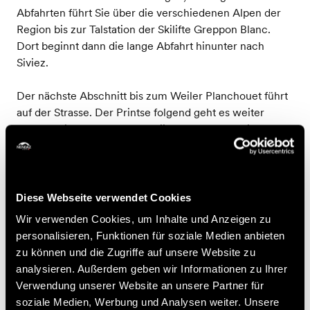
Abfahrten führt Sie über die verschiedenen Alpen der
Region bis zur Talstation der Skilifte Greppon Blanc.
Dort beginnt dann die lange Abfahrt hinunter nach
Siviez.
Der nächste Abschnitt bis zum Weiler Planchouet führt
auf der Strasse. Der Printse folgend geht es weiter
abwärts bis zur Route de la Djiette. Nun steht ein 300 m
langer und ziemlich flüssiger Aufstieg auf einer
schönen Forststrasse bis nach Verrey an, das mit seinen
schmucken Holzhäusern und Stadeln den Charme
früherer Zeiten bewahrt hat.
Diese Webseite verwendet Cookies
Wir verwenden Cookies, um Inhalte und Anzeigen zu
Vorbei am Zentrum der Station geht es anschliessend
personalisieren, Funktionen für soziale Medien anbieten
zurück zur Talstation der Gondelbahn Veysonnaz.
zu können und die Zugriffe auf unsere Website zu
Nützliche Informationen
analysieren. Außerdem geben wir Informationen zu Ihrer
Verwendung unserer Website an unsere Partner für
Zugang mit der Gondelbahn Veysonnaz.
soziale Medien, Werbung und Analysen weiter. Unsere